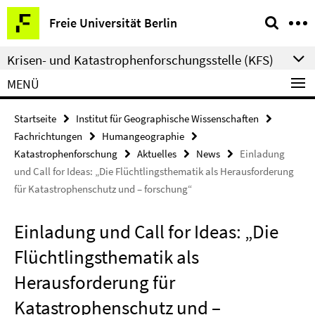
Springe
Service-
Freie Universität Berlin
direkt
Navigation
zu
Krisen- und Katastrophenforschungsstelle (KFS)
Inhalt
MENÜ
Startseite
Institut für Geographische Wissenschaften
Fachrichtungen
Humangeographie
Katastrophenforschung
Aktuelles
News
Einladung
und Call for Ideas: „Die Flüchtlingsthematik als Herausforderung
für Katastrophenschutz und – forschung“
Einladung und Call for Ideas: „Die
Flüchtlingsthematik als
Herausforderung für
Katastrophenschutz und –