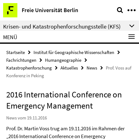
Springe
Service-
Freie Universität Berlin
direkt
Navigation
zu
Krisen- und Katastrophenforschungsstelle (KFS)
Inhalt
MENÜ
Startseite
Institut für Geographische Wissenschaften
Fachrichtungen
Humangeographie
Katastrophenforschung
Aktuelles
News
Prof. Voss auf
Konferenz in Peking
2016 International Conference on
Emergency Management
News vom 19.11.2016
Prof. Dr. Martin Voss trug am 19.11.2016 im Rahmen der
„2016 International Conference on Emergency