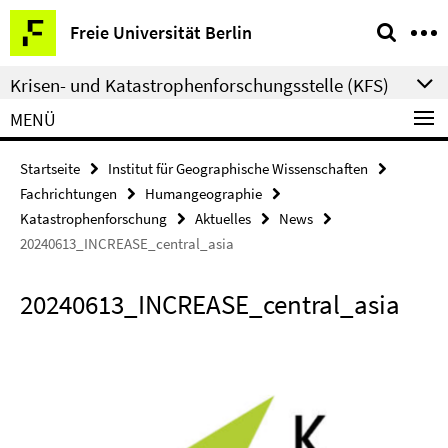
Springe
Service-
Freie Universität Berlin
direkt
Navigation
zu
Krisen- und Katastrophenforschungsstelle (KFS)
Inhalt
MENÜ
Startseite
Institut für Geographische Wissenschaften
Fachrichtungen
Humangeographie
Katastrophenforschung
Aktuelles
News
20240613_INCREASE_central_asia
20240613_INCREASE_central_asia