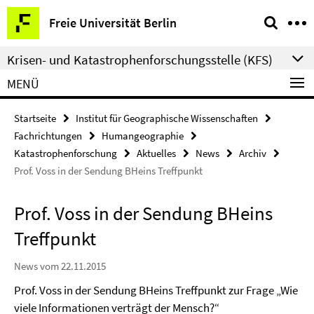
Springe
Service-
Freie Universität Berlin
direkt
Navigation
zu
Krisen- und Katastrophenforschungsstelle (KFS)
Inhalt
MENÜ
Startseite
Institut für Geographische Wissenschaften
Fachrichtungen
Humangeographie
Katastrophenforschung
Aktuelles
News
Archiv
Prof. Voss in der Sendung BHeins Treffpunkt
Prof. Voss in der Sendung BHeins
Treffpunkt
News vom 22.11.2015
Prof. Voss in der Sendung BHeins Treffpunkt zur Frage „Wie
viele Informationen verträgt der Mensch?“