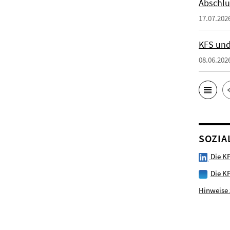
Abschlu
17.07.202
KFS und
08.06.202
SOZIA
Die KF
Die K
Hinweise 