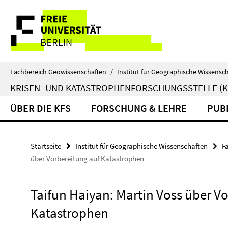
Springe
Service-
direkt
zu
Navigation
Inhalt
Fachbereich Geowissenschaften
/
Institut für Geographische Wissensc
KRISEN- UND KATASTROPHENFORSCHUNGSSTELLE (K
ÜBER DIE KFS
FORSCHUNG & LEHRE
PUB
Startseite
Institut für Geographische Wissenschaften
F
über Vorbereitung auf Katastrophen
Taifun Haiyan: Martin Voss über V
Katastrophen