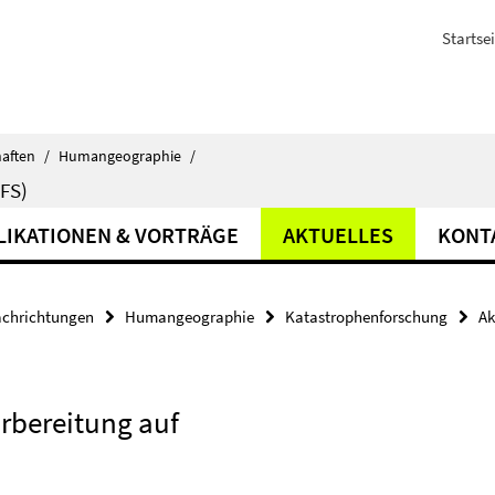
Startsei
haften
/
Humangeographie
/
FS)
LIKATIONEN & VORTRÄGE
AKTUELLES
KONT
achrichtungen
Humangeographie
Katastrophenforschung
Ak
orbereitung auf