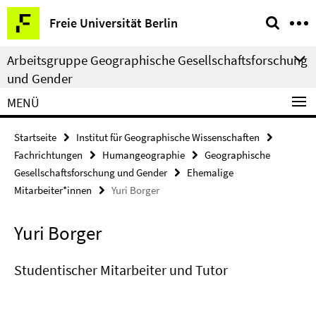
Springe
Service-
Freie Universität Berlin
direkt
Navigation
zu
Arbeitsgruppe Geographische Gesellschaftsforschung
Inhalt
und Gender
MENÜ
Startseite
Institut für Geographische Wissenschaften
Fachrichtungen
Humangeographie
Geographische
Gesellschaftsforschung und Gender
Ehemalige
Mitarbeiter*innen
Yuri Borger
Yuri Borger
Studentischer Mitarbeiter und Tutor