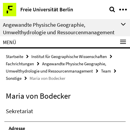
Springe
Service-
Freie Universität Berlin
direkt
Navigation
zu
Angewandte Physische Geographie,
Inhalt
Umwelthydrologie und Ressourcenmanagement
MENÜ
Startseite
Institut für Geographische Wissenschaften
Fachrichtungen
Angewandte Physische Geographie,
Umwelthydrologie und Ressourcenmanagement
Team
Sonstige
Maria von Bodecker
Maria von Bodecker
Sekretariat
Adresse