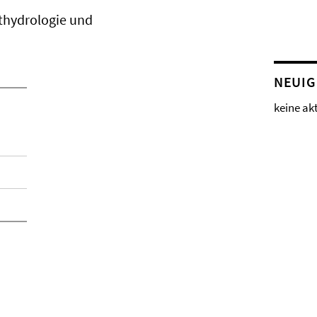
thydrologie und
NEUIG
keine ak