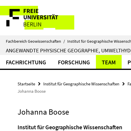
Springe
Service-
direkt
zu
Navigation
Inhalt
Fachbereich Geowissenschaften
/
Institut für Geographische Wissensc
ANGEWANDTE PHYSISCHE GEOGRAPHIE, UMWELTHY
FACHRICHTUNG
FORSCHUNG
TEAM
P
Startseite
Institut für Geographische Wissenschaften
F
Johanna Boose
Johanna Boose
Institut für Geographische Wissenschaften