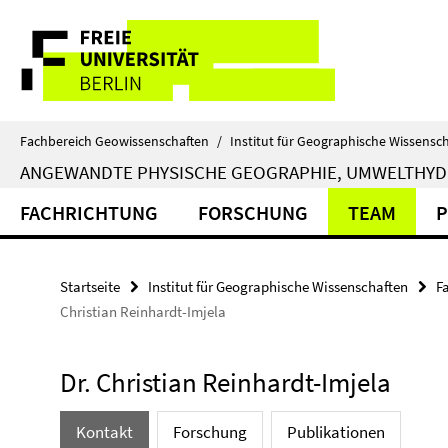
Springe
Service-
direkt
zu
Navigation
Inhalt
Fachbereich Geowissenschaften
/
Institut für Geographische Wissensc
ANGEWANDTE PHYSISCHE GEOGRAPHIE, UMWELTHY
FACHRICHTUNG
FORSCHUNG
TEAM
P
Startseite
Institut für Geographische Wissenschaften
F
Christian Reinhardt-Imjela
Dr. Christian Reinhardt-Imjela
Kontakt
Forschung
Publikationen