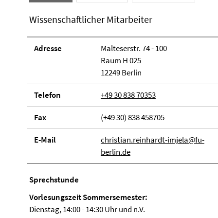
Wissenschaftlicher Mitarbeiter
Adresse
Malteserstr. 74 - 100
Raum H 025
12249 Berlin
Telefon
+49 30 838 70353
Fax
(+49 30) 838 458705
E-Mail
christian.reinhardt-imjela@fu-
berlin.de
Sprechstunde
Vorlesungszeit Sommersemester:
Dienstag, 14:00 - 14:30 Uhr und n.V.