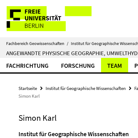
Springe
Service-
direkt
zu
Navigation
Inhalt
Fachbereich Geowissenschaften
/
Institut für Geographische Wissensc
ANGEWANDTE PHYSISCHE GEOGRAPHIE, UMWELTHY
FACHRICHTUNG
FORSCHUNG
TEAM
P
Startseite
Institut für Geographische Wissenschaften
F
Simon Karl
Simon Karl
Institut für Geographische Wissenschaften