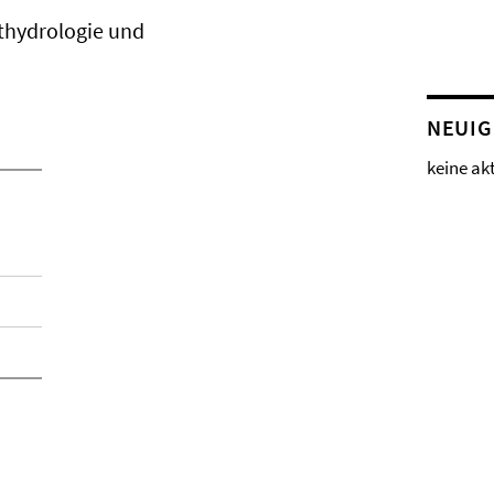
thydrologie und
NEUIG
keine ak