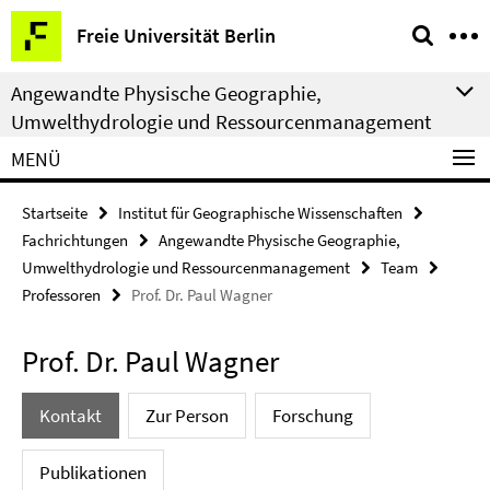
Springe
Service-
Freie Universität Berlin
direkt
Navigation
zu
Angewandte Physische Geographie,
Inhalt
Umwelthydrologie und Ressourcenmanagement
MENÜ
Startseite
Institut für Geographische Wissenschaften
Fachrichtungen
Angewandte Physische Geographie,
Umwelthydrologie und Ressourcenmanagement
Team
Professoren
Prof. Dr. Paul Wagner
Prof. Dr. Paul Wagner
Kontakt
Zur Person
Forschung
Publikationen