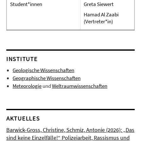
Student*innen
Greta Siewert
Hamad Al Zaabi
(Vertreter*in)
INSTITUTE
Geologische Wissenschaften
Geographische Wissenschaften
Meteorologie
und
Weltraumwissenschaften
AKTUELLES
Barwick-Gross, Christine, Schmiz, Antonie (2026): „Das
sind keine Einzelfälle!“ Polizeiarbeit, Rassismus und