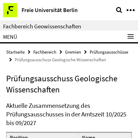
Springe
Service-
Freie Universität Berlin
direkt
Navigation
zu
Fachbereich Geowissenschaften
Inhalt
MENÜ
Startseite
Fachbereich
Gremien
Prüfungsausschüsse
Prüfungsausschuss Geologische Wissenschaften
Prüfungsausschuss Geologische
Wissenschaften
Aktuelle Zusammensetzung des
Prüfungsausschusses in der Amtszeit 10/2025
bis 09/2027
Position
Name