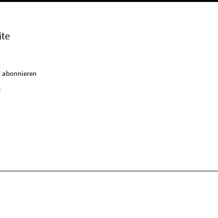
ite
 abonnieren
k