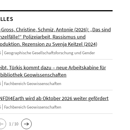
LLES
Gross, Christine, Schmiz, Antonie (2026): „Das sind
nzelfälle!“ Polizeiarbeit, Rassismus und
duktion. Rezension zu Svenja Keitzel (2024)
6
Geographische Gesellschaftsforschung und Gender
eibt, Türkis kommt dazu – neue Arbeitskabine für
hbibliothek Geowissenschaften
6
Fachbereich Geowissenschaften
 NFDI4Earth wird ab Oktober 2026 weiter gefördert
6
Fachbereich Geowissenschaften
1 / 10