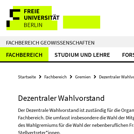
Springe
Service-
direkt
zu
Navigation
Inhalt
FACHBEREICH GEOWISSENSCHAFTEN
FACHBEREICH
STUDIUM UND LEHRE
FOR
Startseite
Fachbereich
Gremien
Dezentraler Wahlv
Dezentraler Wahlvorstand
Der Dezentrale Wahlvorstand ist zuständig für die Org
Fachbereich. Die umfasst insbesondere die Wahl der Mitgl
des Wahlgremiums für die Wahl der nebenberuflichen F
Stellvertreter*innen.