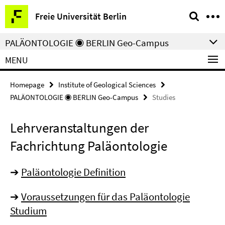
Springe
Service
Freie Universität Berlin
direkt
Navigation
zu
PALÄONTOLOGIE ◉ BERLIN Geo-Campus
Inhalt
MENU
Homepage
Institute of Geological Sciences
PALÄONTOLOGIE ◉ BERLIN Geo-Campus
Studies
Lehrveranstaltungen der
Fachrichtung Paläontologie
➔
Paläontologie Definition
➔
Voraussetzungen für das Paläontologie
Studium