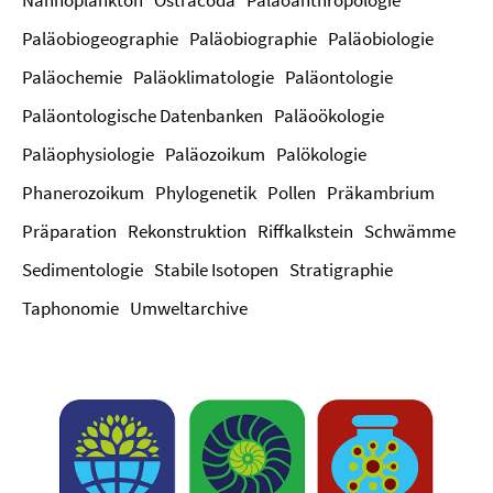
Nannoplankton
Ostracoda
Paläoanthropologie
Paläobiogeographie
Paläobiographie
Paläobiologie
Paläochemie
Paläoklimatologie
Paläontologie
Paläontologische Datenbanken
Paläoökologie
Paläophysiologie
Paläozoikum
Palökologie
Phanerozoikum
Phylogenetik
Pollen
Präkambrium
Präparation
Rekonstruktion
Riffkalkstein
Schwämme
Sedimentologie
Stabile Isotopen
Stratigraphie
Taphonomie
Umweltarchive