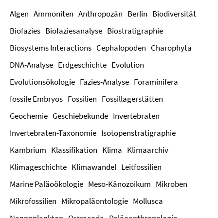
Algen
Ammoniten
Anthropozän
Berlin
Biodiversität
Biofazies
Biofaziesanalyse
Biostratigraphie
Biosystems Interactions
Cephalopoden
Charophyta
DNA-Analyse
Erdgeschichte
Evolution
Evolutionsökologie
Fazies-Analyse
Foraminifera
fossile Embryos
Fossilien
Fossillagerstätten
Geochemie
Geschiebekunde
Invertebraten
Invertebraten-Taxonomie
Isotopenstratigraphie
Kambrium
Klassifikation
Klima
Klimaarchiv
Klimageschichte
Klimawandel
Leitfossilien
Marine Paläoökologie
Meso-Känozoikum
Mikroben
Mikrofossilien
Mikropaläontologie
Mollusca