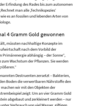
on der Erfindung des Rades bis zum autonomen
Rechnet man alle ,Technikspezies‘
wie es an fossilen und lebenden Arten von
iologe.
e mal 4 Gramm Gold gewonnen
hält, müssten nachhaltige Konzepte im
laufwirtschaft nach dem Vorbild der
en Primärenergie abhängig – der Sonne“,
ergie zum Wachstum der Pflanzen. Sie werden
größeren.“
nannten Destruenten zersetzt – Bakterien,
r den Boden die verwertbaren Nährstoffe den
r machen wir mit den Objekten der
Extrembeispiel zeigt: Um an vier Gramm Gold
stein abgebaut und zerkleinert werden – nur
 unter Verbrauch von viel Wasser, giftigen