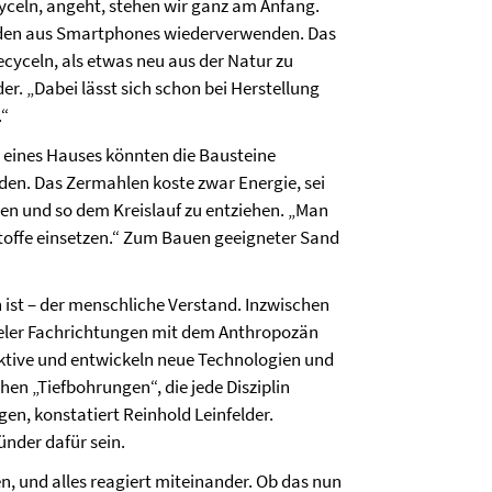
yceln, angeht, stehen wir ganz am Anfang.
 Erden aus Smartphones wiederverwenden. Das
ecyceln, als etwas neu aus der Natur zu
r. „Dabei lässt sich schon bei Herstellung
.“
s eines Hauses könnten die Bausteine
en. Das Zermahlen koste zwar Energie, sei
gen und so dem Kreislauf zu entziehen. „Man
toffe einsetzen.“ Zum Bauen geeigneter Sand
 ist – der menschliche Verstand. Inzwischen
vieler Fachrichtungen mit dem Anthropozän
ektive und entwickeln neue Technologien und
n „Tiefbohrungen“, die jede Disziplin
n, konstatiert Reinhold Leinfelder.
nder dafür sein.
n, und alles reagiert miteinander. Ob das nun