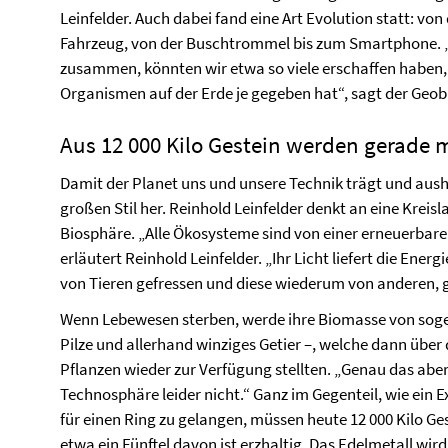
Leinfelder. Auch dabei fand eine Art Evolution statt: v
Fahrzeug, von der Buschtrommel bis zum Smartphone. „
zusammen, könnten wir etwa so viele erschaffen haben, 
Organismen auf der Erde je gegeben hat“, sagt der Geob
Aus 12 000 Kilo Gestein werden gerad
Damit der Planet uns und unsere Technik trägt und aus
großen Stil her. Reinhold Leinfelder denkt an eine Kreis
Biosphäre. „Alle Ökosysteme sind von einer erneuerbar
erläutert Reinhold Leinfelder. „Ihr Licht liefert die En
von Tieren gefressen und diese wiederum von anderen, 
Wenn Lebewesen sterben, werde ihre Biomasse von soge
Pilze und allerhand winziges Getier –, welche dann übe
Pflanzen wieder zur Verfügung stellten. „Genau das abe
Technosphäre leider nicht.“ Ganz im Gegenteil, wie ein 
für einen Ring zu gelangen, müssen heute 12 000 Kilo Ge
etwa ein Fünftel davon ist erzhaltig. Das Edelmetall wird