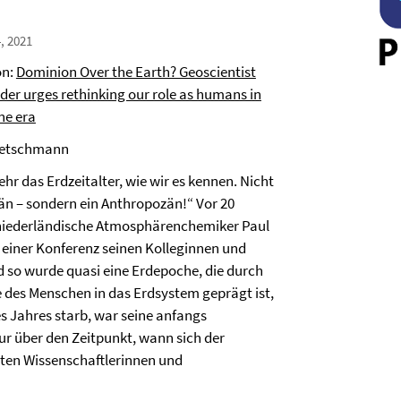
, 2021
on:
Dominion Over the Earth? Geoscientist
lder urges rethinking our role as humans in
ne era
ietschmann
ehr das Erdzeitalter, wie wir es kennen. Nicht
n – sondern ein Anthropozän!“ Vor 20
 niederländische Atmosphärenchemiker Paul
i einer Konferenz seinen Kolleginnen und
d so wurde quasi eine Erdepoche, die durch
te des Menschen in das Erdsystem geprägt ist,
s Jahres starb, war seine anfangs
ur über den Zeitpunkt, wann sich der
eiten Wissenschaftlerinnen und