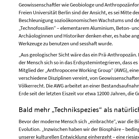
Geowissenschaftler wie Geobiologe und Anthropozänfors
Freien Universität Berlin sind der Ansicht, es sei Mitte 
Beschleunigung sozioökonomischen Wachstums und de
„Technofossilien“ – elementarem Aluminium, Beton- und
Archäologinnen und Historiker denken eher, es habe an
Werkzeuge zu benutzen und sesshaft wurde.
„Aus geologischer Sicht wäre das ein Prä-Anthropozän. 
der Mensch sich so in das Erdsystemintegrieren, dass es i
Mitglied der „Anthropocene Working Group“ (AWG), eine
verschiedene Disziplinen vereint, von Geowissenschaften
Völkerrecht. Die AWG arbeitet an einer Bestandsaufna
Erde seit der letzten Eiszeit vor etwa 12000 Jahren, die
Bald mehr „Technikspezies“ als natürl
Bevor der moderne Mensch sich „einbrachte“, war die B
Evolution. „Inzwischen haben wir der Biosphäre – beding
unserer kulturellen Entwicklung einhergeht – eine riesi