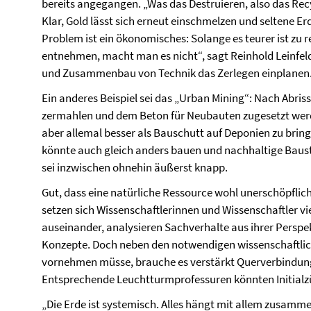
bereits angegangen. „Was das Destruieren, also das Rec
Klar, Gold lässt sich erneut einschmelzen und seltene
Problem ist ein ökonomisches: Solange es teurer ist zu r
entnehmen, macht man es nicht“, sagt Reinhold Leinfelde
und Zusammenbau von Technik das Zerlegen einplanen
Ein anderes Beispiel sei das „Urban Mining“: Nach Abris
zermahlen und dem Beton für Neubauten zugesetzt werd
aber allemal besser als Bauschutt auf Deponien zu brin
könnte auch gleich anders bauen und nachhaltige Baus
sei inzwischen ohnehin äußerst knapp.
Gut, dass eine natürliche Ressource wohl unerschöpflich
setzen sich Wissenschaftlerinnen und Wissenschaftler 
auseinander, analysieren Sachverhalte aus ihrer Persp
Konzepte. Doch neben den notwendigen wissenschaftliche
vornehmen müsse, brauche es verstärkt Querverbindunge
Entsprechende Leuchtturmprofessuren könnten Initialzü
„Die Erde ist systemisch. Alles hängt mit allem zusamme