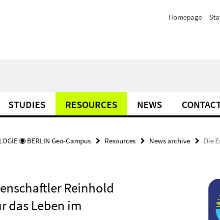
Homepage
Sta
STUDIES
RESOURCES
NEWS
CONTAC
OGIE ◉ BERLIN Geo-Campus
Resources
News archive
Die E
senschaftler Reinhold
ür das Leben im