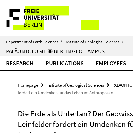
Springe
Service
direkt
zu
Navigation
Inhalt
Department of Earth Sciences
/
Institute of Geological Sciences
/
PALÄONTOLOGIE ◉ BERLIN GEO-CAMPUS
RESEARCH
PUBLICATIONS
EMPLOYEES
Homepage
Institute of Geological Sciences
PALÄONTOL
fordert ein Umdenken für das Leben im Anthropozän
Die Erde als Untertan? Der Geowis
Leinfelder fordert ein Umdenken f