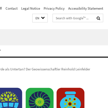
ff
Contact
Legal Notice
Privacy Policy
Accessibility Statement
Search
EN
terms
T
rde als Untertan? Der Geowissenschaftler Reinhold Leinfelder