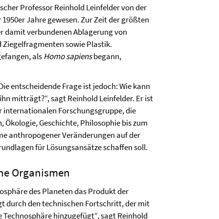
cher Professor Reinhold Leinfelder von der
der 1950er Jahre gewesen. Zur Zeit der größten
r damit verbundenen Ablagerung von
 Ziegelfragmenten sowie Plastik.
gefangen, als
Homo sapiens
begann,
Die entscheidende Frage ist jedoch: Wie kann
hn mitträgt?“, sagt Reinhold Leinfelder. Er ist
r internationalen Forschungsgruppe, die
, Ökologie, Geschichte, Philosophie bis zum
hme anthropogener Veränderungen auf der
 Grundlagen für Lösungsansätze schaffen soll.
iche Organismen
iosphäre des Planeten das Produkt der
t durch den technischen Fortschritt, der mit
ge Technosphäre hinzugefügt“, sagt Reinhold