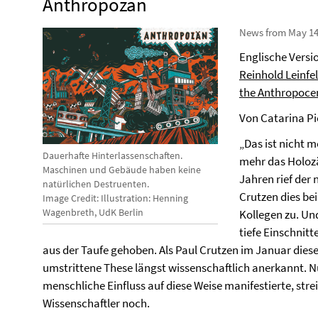
Anthropozän
News from May 14
Englische Versi
Reinhold Leinfe
the Anthropoce
Von Catarina P
„Das ist nicht m
Dauerhafte Hinterlassenschaften.
mehr das Holozä
Maschinen und Gebäude haben keine
Jahren rief der
natürlichen Destruenten.
Crutzen dies be
Image Credit: Illustration: Henning
Wagenbreth, UdK Berlin
Kollegen zu. Un
tiefe Einschnit
aus der Taufe gehoben. Als Paul Crutzen im Januar diese
umstrittene These längst wissenschaftlich anerkannt. N
menschliche Einfluss auf diese Weise manifestierte, str
Wissenschaftler noch.