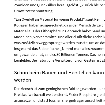
Zyaniden und Quecksilber herausgelöst. „Zurück bleib
Umweltverschmutzung.
"Ein Overkill an Material für wenig Produkt“, sagt Reinho
Kollegen haben ausgerechnet, dass der Mensch derzeit ru
Material aus der Lithosphäre in Gebrauch habe: Sand un
Maschinen, Verkehrsmittel und allerlei nützliche Techn
was zusätzlich weggesprengt werden musste, um an das 
insgesamt das Siebenfache. „Nimmt man alles zusamme
umgewandelt hat, sind es 30 Billionen Tonnen. Das nenn
Leinfelder. Die natürliche Verwitterung von Gestein ist 
Schon beim Bauen und Herstellen kann 
werden
Der Mensch ist zum geologischen Faktor geworden – und
Kreislaufwirtschaft weit entfernt. Es der Biosphäre glei
anzusetzen und statt fossiler Energieträger ausschließl