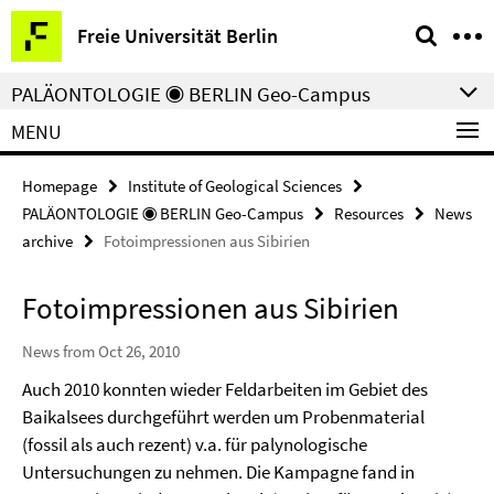
Springe
Service
Freie Universität Berlin
direkt
Navigation
zu
PALÄONTOLOGIE ◉ BERLIN Geo-Campus
Inhalt
MENU
Homepage
Institute of Geological Sciences
PALÄONTOLOGIE ◉ BERLIN Geo-Campus
Resources
News
archive
Fotoimpressionen aus Sibirien
Fotoimpressionen aus Sibirien
News from Oct 26, 2010
Auch 2010 konnten wieder Feldarbeiten im Gebiet des
Baikalsees durchgeführt werden um Probenmaterial
(fossil als auch rezent) v.a. für palynologische
Untersuchungen zu nehmen. Die Kampagne fand in