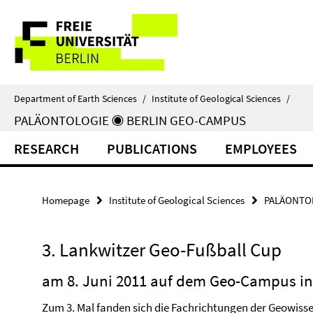
Springe
Service
direkt
zu
Navigation
Inhalt
Department of Earth Sciences
/
Institute of Geological Sciences
/
PALÄONTOLOGIE ◉ BERLIN GEO-CAMPUS
RESEARCH
PUBLICATIONS
EMPLOYEES
Homepage
Institute of Geological Sciences
PALÄONTOL
3. Lankwitzer Geo-Fußball Cup
am 8. Juni 2011 auf dem Geo-Campus in
Zum 3. Mal fanden sich die Fachrichtungen der Geowiss