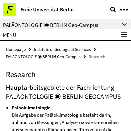
Springe
Service
Freie Universität Berlin
direkt
Navigation
zu
PALÄONTOLOGIE ◉ BERLIN Geo-Campus
Inhalt
MENU
Homepage
Institute of Geological Sciences
PALÄONTOLOGIE ◉ BERLIN Geo-Campus
Research
Research
Hauptarbeitsgebiete der Fachrichtung
PALÄONTOLOGIE ◉ BERLIN GEOCAMPUS
Paläoklimatologie
Die Aufgabe der Paläoklimatologie besteht darin,
anhand von Messungen, Analysen sowie Datenreihen
aus sogenannten Klimaarchiven (Proxydaten) die