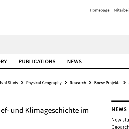
Homepage
Mitarbei
ORY
PUBLICATIONS
NEWS
ds of Study
Physical Geography
Research
Boese Projekte
ief- und Klimageschichte im
NEWS
New stu
Geoarch