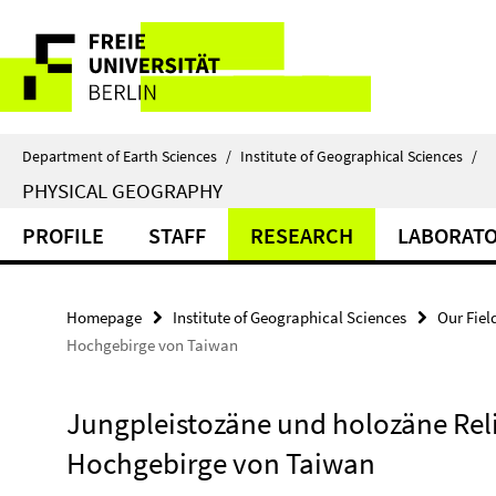
Springe
Service
direkt
zu
Navigation
Inhalt
Department of Earth Sciences
/
Institute of Geographical Sciences
/
PHYSICAL GEOGRAPHY
PROFILE
STAFF
RESEARCH
LABORAT
Homepage
Institute of Geographical Sciences
Our Fiel
Hochgebirge von Taiwan
Jungpleistozäne und holozäne Rel
Hochgebirge von Taiwan