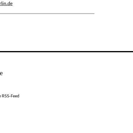
lin.de
e
e RSS-Feed