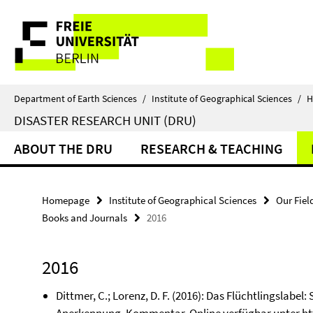
Springe
Service
direkt
zu
Navigation
Inhalt
Department of Earth Sciences
/
Institute of Geographical Sciences
/
H
DISASTER RESEARCH UNIT (DRU)
ABOUT THE DRU
RESEARCH & TEACHING
Homepage
Institute of Geographical Sciences
Our Fiel
Books and Journals
2016
2016
Dittmer, C.; Lorenz, D. F. (2016): Das Flüchtlingslabe