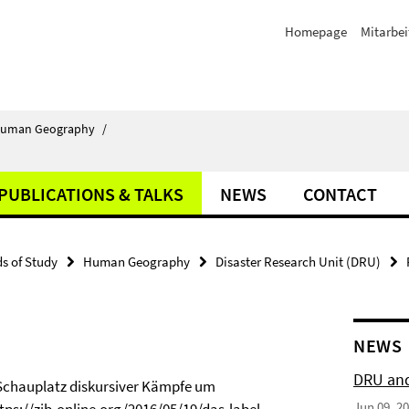
Homepage
Mitarbei
uman Geography
/
PUBLICATIONS & TALKS
NEWS
CONTACT
ds of Study
Human Geography
Disaster Research Unit (DRU)
NEWS
DRU and
l: Schauplatz diskursiver Kämpfe um
Jun 09, 2