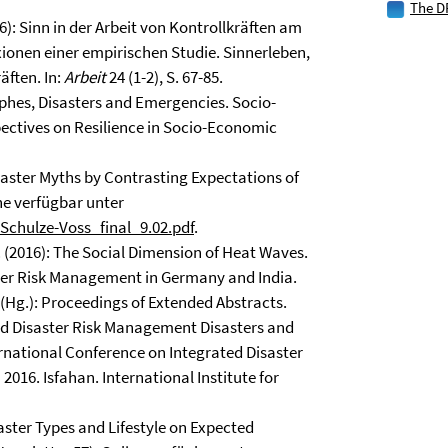
The D
16): Sinn in der Arbeit von Kontrollkräften am
ionen einer empirischen Studie. Sinnerleben,
ften. In:
Arbeit
24 (1-2), S. 67-85.
trophes, Disasters and Emergencies. Socio-
spectives on Resilience in Socio-Economic
Disaster Myths by Contrasting Expectations of
ne verfügbar unter
chulze-Voss_final_9.02.pdf
.
, M. (2016): The Social Dimension of Heat Waves.
ter Risk Management in Germany and India.
. (Hg.): Proceedings of Extended Abstracts.
ed Disaster Risk Management Disasters and
rnational Conference on Integrated Disaster
16. Isfahan. International Institute for
isaster Types and Lifestyle on Expected