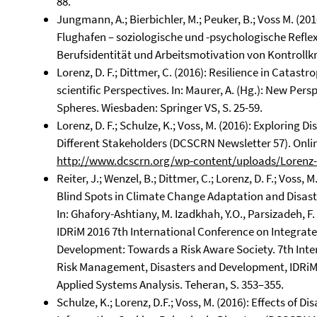
88.
Jungmann, A.; Bierbichler, M.; Peuker, B.; Voss M. (20
Flughafen – soziologische und -psychologische Reflex
Berufsidentität und Arbeitsmotivation von Kontrollkrä
Lorenz, D. F.; Dittmer, C. (2016): Resilience in Catas
scientific Perspectives. In: Maurer, A. (Hg.): New Per
Spheres. Wiesbaden: Springer VS, S. 25-59.
Lorenz, D. F.; Schulze, K.; Voss, M. (2016): Exploring 
Different Stakeholders (DCSCRN Newsletter 57). Onli
http://www.dcscrn.org/wp-content/uploads/Lorenz-S
Reiter, J.; Wenzel, B.; Dittmer, C.; Lorenz, D. F.; Voss
Blind Spots in Climate Change Adaptation and Disas
In: Ghafory-Ashtiany, M. Izadkhah, Y.O., Parsizadeh, F
IDRiM 2016 7th International Conference on Integrat
Development: Towards a Risk Aware Society. 7th Inte
Risk Management, Disasters and Development, IDRiM 20
Applied Systems Analysis. Teheran, S. 353–355.
Schulze, K.; Lorenz, D.F.; Voss, M. (2016): Effects of D