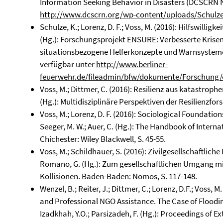
Information Seeking Behavior in Disasters (DCSCRN N
http://www.dcscrn.org/wp-content/uploads/Schulze
Schulze, K.; Lorenz, D. F.; Voss, M. (2016): Hilfswillig
(Hg.): Forschungsprojekt ENSURE: Verbesserte Kris
situationsbezogene Helferkonzepte und Warnsysteme. B
verfügbar unter
http://www.berliner-
feuerwehr.de/fileadmin/bfw/dokumente/Forschung/
Voss, M.; Dittmer, C. (2016): Resilienz aus katastrophe
(Hg.): Multidisziplinäre Perspektiven der Resilienzfo
Voss, M.; Lorenz, D. F. (2016): Sociological Foundatio
Seeger, M. W.; Auer, C. (Hg.): The Handbook of Inter
Chichester: Wiley Blackwell, S. 45-55.
Voss, M.; Schildhauer, S. (2016): Zivilgesellschaftliche
Romano, G. (Hg.): Zum gesellschaftlichen Umgang 
Kollisionen. Baden-Baden: Nomos, S. 117-148.
Wenzel, B.; Reiter, J.; Dittmer, C.; Lorenz, D.F.; Voss
and Professional NGO Assistance. The Case of Floodin
Izadkhah, Y.O.; Parsizadeh, F. (Hg.): Proceedings of E