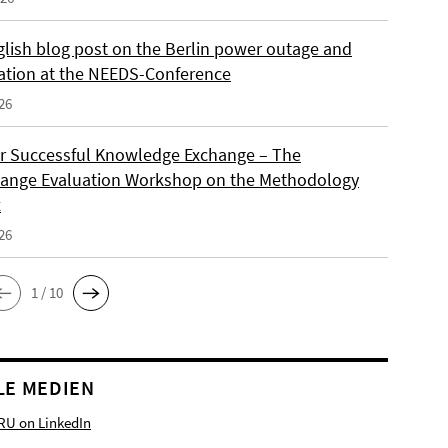
lish blog post on the Berlin power outage and
ation at the NEEDS-Conference
26
or Successful Knowledge Exchange – The
ange Evaluation Workshop on the Methodology
x
26
1 / 10
LE MEDIEN
RU on LinkedIn