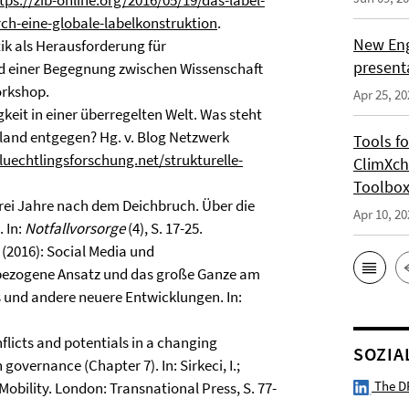
tps://zib-online.org/2016/05/19/das-label-
ch-eine-globale-labelkonstruktion
.
New Eng
atik als Herausforderung für
present
d einer Begegnung zwischen Wissenschaft
orkshop.
Apr 25, 20
igkeit in einer überregelten Welt. Was steht
hland entgegen? Hg. v. Blog Netzwerk
Tools f
fluechtlingsforschung.net/strukturelle-
ClimXch
Toolbo
): Drei Jahre nach dem Deichbruch. Über die
Apr 10, 20
 In:
Notfallvorsorge
(4), S. 17-25.
 (2016): Social Media und
rbezogene Ansatz und das große Ganze am
s und andere neuere Entwicklungen. In:
nflicts and potentials in a changing
SOZIA
overnance (Chapter 7). In: Sirkeci, I.;
The D
d Mobility. London: Transnational Press, S. 77-