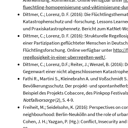
Anerkennung. Kommentar. Online verfügbar unter
ht
fluechtling-homogenisierung-und-viktimisierung-dur
Dittmer, C.; Lorenz, D. F. (2016): Die Flüchtlingsthem
Katastrophenschutz und -forschung. Lessons Learne
und Praxiskatastrophennetz. Bericht zum KatNet-W
Dittmer, C.; Lorenz, D. F. (2016): Strukturelle Regellos
einer Partizipation geflüchteter Menschen in Deutsc
Flüchtlingsforschung. Online verfügbar unter
http://
regellosigkeit-in-einer-uberregelten-welt/
.
Dittmer, C.; Lorenz, D.F.; Reiter, J.; Wenzel, B. (2016
Gegenwart einer nicht abgeschlossenen Katastrophe.
Fathi R., Martini S., Kleinebrahn A. und Voßschmidt S.
Bevölkerungsschutz. Der projekt- und spontanhelfe
Beispiel des Projekts Cobacore, des Pinkpop Festival
Notfallvorsorge
(2), S. 4-9.
Freiheit, M.; Seidelsohn, K. (2016): Perspectives on co
neighbourhood: Berlin-Neukölln and the role of urban g
Cohen, J. H.; Yazgan, P. (Hg.): Conflict, Insecurity an