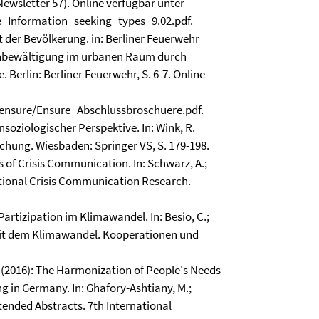
ewsletter 57). Online verfügbar unter
_Information_seeking_types_9.02.pdf
.
keit der Bevölkerung. in: Berliner Feuerwehr
enbewältigung im urbanen Raum durch
erlin: Berliner Feuerwehr, S. 6-7. Online
ensure/Ensure_Abschlussbroschuere.pdf
.
nsoziologischer Perspektive. In: Wink, R.
rschung. Wiesbaden: Springer VS, S. 179-198.
ns of Crisis Communication. In: Schwarz, A.;
national Crisis Communication Research.
 Partizipation im Klimawandel. In: Besio, C.;
mit dem Klimawandel. Kooperationen und
, M. (2016): The Harmonization of People's Needs
g in Germany. In: Ghafory-Ashtiany, M.;
xtended Abstracts. 7th International