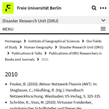
Springe
Service
Freie Universität Berlin
direkt
Navigation
zu
Disaster Research Unit (DRU)
Inhalt
MENU
Homepage
Institute of Geographical Sciences
Our Fields
of Study
Human Geography
Disaster Research Unit (DRU)
Publications & Talks
Publications of DRU Researchers in
Books and Journals
2010
2010
Peuker, B. (2010): Akteur-Netzwerk-Theorie (ANT). In:
Stegbauer, C.; Häußling, R. (Hg.): Handbuch
Netzwerkforschung. Wiesbaden: VS-Verlag, S. 325-335.
Schröter, K.; Voss, M. (2010): Virtuoser Freidenker,
soziologischer Schriftsteller und Diener der