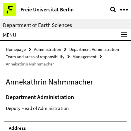
Springe
Service
Freie Universität Berlin
direkt
Navigation
zu
Department of Earth Sciences
Inhalt
MENU
Homepage
Administration
Department Administration -
Team and areas of responsibility
Management
Annekathrin Nahmmacher
Annekathrin Nahmmacher
Department Administration
Deputy Head of Administration
Address