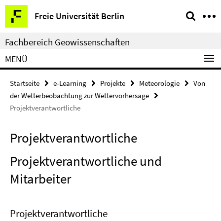
Springe
Service-
Freie Universität Berlin
direkt
Navigation
zu
Fachbereich Geowissenschaften
Inhalt
MENÜ
Startseite
e-Learning
Projekte
Meteorologie
Von
der Wetterbeobachtung zur Wettervorhersage
Projektverantwortliche
Projektverantwortliche
Projektverantwortliche und
Mitarbeiter
Projektverantwortliche