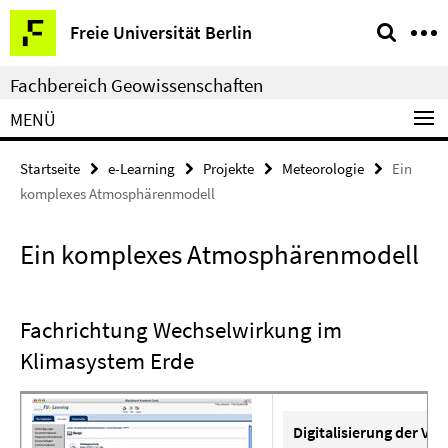
Springe
Service-
Freie Universität Berlin
direkt
Navigation
zu
Fachbereich Geowissenschaften
Inhalt
MENÜ
Startseite
e-Learning
Projekte
Meteorologie
Ein
komplexes Atmosphärenmodell
Ein komplexes Atmosphärenmodell
Fachrichtung Wechselwirkung im
Klimasystem Erde
Digitalisierung der V