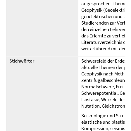
angesprochen. Themen w
Geophysik (Geoelektrik 
geoelektrischen und el
Studierenden zur Verfügu
den einzelnen Lehrvera
das Erlernte zu vertiefe
Literaturverzeichnis den
weiterführend mit den T
Stichwörter
Schwerefeld der Erde:
aktuelle Themen der geo
Geophysik nach Methoden
Zentrifugalbeschleunig
Normalschwere, Freiluf
Schwerepotential, Geoid
Isostasie, Wurzeln der G
Nutation, Gleichstromge
Seismologie und Struktu
elastische und plastisch
Kompression, seismische