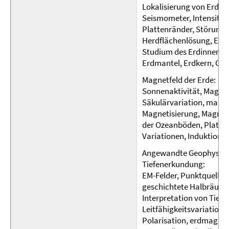
Lokalisierung von Erdb
Seismometer, Intensität
Plattenränder, Störungs
Herdflächenlösung, Erd
Studium des Erdinneren,
Erdmantel, Erdkern, Ge
Magnetfeld der Erde:
Sonnenaktivität, Magnet
Säkulärvariation, magne
Magnetisierung, Magneti
der Ozeanböden, Platte
Variationen, Induktion,
Angewandte Geophysik, 
Tiefenerkundung:
EM-Felder, Punktquelle
geschichtete Halbräume,
Interpretation von Tiefe
Leitfähigkeitsvariatione
Polarisation, erdmagnet