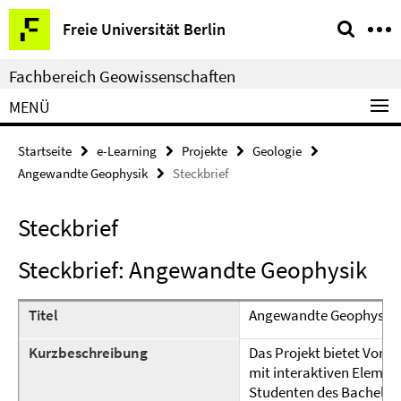
Springe
Service-
Freie Universität Berlin
direkt
Navigation
zu
Fachbereich Geowissenschaften
Inhalt
MENÜ
Startseite
e-Learning
Projekte
Geologie
Angewandte Geophysik
Steckbrief
Steckbrief
Steckbrief: Angewandte Geophysik
Titel
Angewandte Geophysik
Kurzbeschreibung
Das Projekt bietet Vor
mit interaktiven Eleme
Studenten des Bachelor-