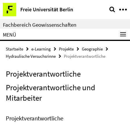
Springe
Service-
Freie Universität Berlin
direkt
Navigation
zu
Fachbereich Geowissenschaften
Inhalt
MENÜ
Startseite
e-Learning
Projekte
Geographie
Hydraulische Versuchsrinne
Projektverantwortliche
Projektverantwortliche
Projektverantwortliche und
Mitarbeiter
Projektverantwortliche