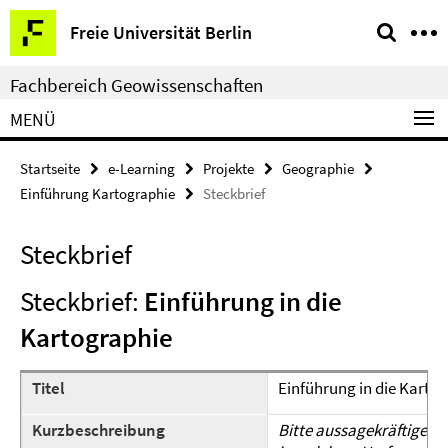
Springe
Service-
Freie Universität Berlin
direkt
Navigation
zu
Fachbereich Geowissenschaften
Inhalt
MENÜ
Startseite
e-Learning
Projekte
Geographie
Einführung Kartographie
Steckbrief
Steckbrief
Steckbrief:
Einführung in die
Kartographie
Titel
Einführung in die Karto
Kurzbeschreibung
Bitte aussagekräftige Be