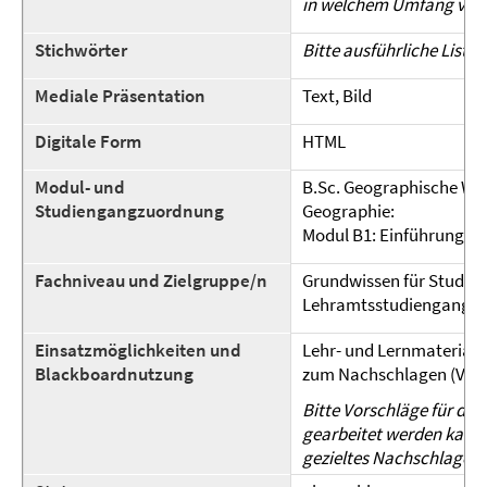
in welchem Umfang vor
Stichwörter
Bitte ausführliche Liste
Mediale Präsentation
Text, Bild
Digitale Form
HTML
Modul- und
B.Sc. Geographische Wi
Studiengangzuordnung
Geographie:
Modul B1: Einführung in
Fachniveau und Zielgruppe/n
Grundwissen für Studier
Lehramtsstudiengangs G
Einsatzmöglichkeiten und
Lehr- und Lernmateriali
Blackboardnutzung
zum Nachschlagen (Vor-
Bitte Vorschläge für die
gearbeitet werden kann (
gezieltes Nachschlagewe