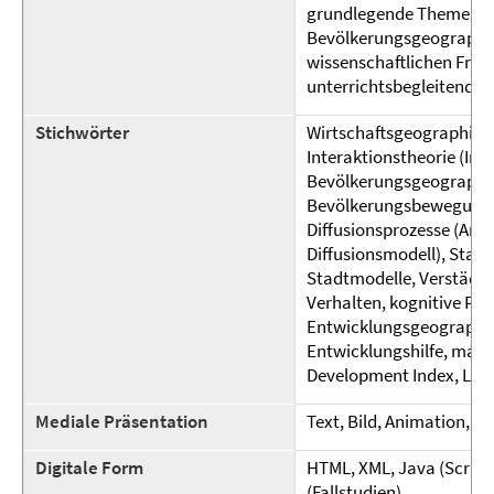
grundlegende Themen wie
Bevölkerungsgeographie 
wissenschaftlichen Frag
unterrichtsbegleitend a
Stichwörter
Wirtschaftsgeographie (
Interaktionstheorie (Int
Bevölkerungsgeographi
Bevölkerungsbewegunge
Diffusionsprozesse (Arte
Diffusionsmodell), Stad
Stadtmodelle, Verstädte
Verhalten, kognitive Pro
Entwicklungsgeographie 
Entwicklungshilfe, mag
Development Index, Lokat
Mediale Präsentation
Text, Bild, Animation, T
Digitale Form
HTML, XML, Java (Scrip
(Fallstudien)