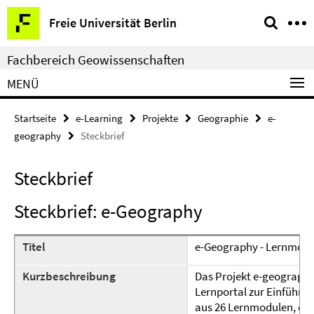
Springe
Service-
Freie Universität Berlin
direkt
Navigation
zu
Fachbereich Geowissenschaften
Inhalt
MENÜ
Startseite
e-Learning
Projekte
Geographie
e-
geography
Steckbrief
Steckbrief
Steckbrief: e-Geography
Titel
e-Geography - Lernmodu
Kurzbeschreibung
Das Projekt e-geography 
Lernportal zur Einführun
aus 26 Lernmodulen, die