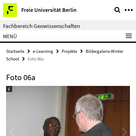
Springe
Service-
Freie Universität Berlin
direkt
Navigation
zu
Fachbereich Geowissenschaften
Inhalt
MENÜ
Startseite
e-Learning
Projekte
Bildergalerie Winter
School
Foto 06a
Foto 06a