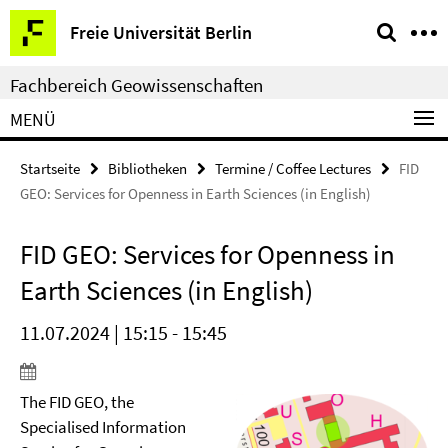
Springe
Service-
Freie Universität Berlin
direkt
Navigation
zu
Fachbereich Geowissenschaften
Inhalt
MENÜ
Startseite
Bibliotheken
Termine / Coffee Lectures
FID
GEO: Services for Openness in Earth Sciences (in English)
FID GEO: Services for Openness in
Earth Sciences (in English)
11.07.2024 | 15:15 - 15:45
The FID GEO, the
Specialised Information