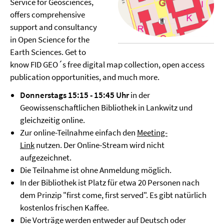
Service for Geosciences,
offers comprehensive
support and consultancy
in Open Science for the
Earth Sciences. Get to
know FID GEO´s free digital map collection, open access
publication opportunities, and much more.
Donnerstags 15:15 - 15:45 Uhr
in der
Geowissenschaftlichen Bibliothek in Lankwitz und
gleichzeitig online.
Zur online-Teilnahme einfach den
Meeting-
Link
nutzen. Der Online-Stream wird nicht
aufgezeichnet.
Die Teilnahme ist ohne Anmeldung möglich.
In der Bibliothek ist Platz für etwa 20 Personen nach
dem Prinzip "first come, first served". Es gibt natürlich
kostenlos frischen Kaffee.
Die Vorträge werden entweder auf Deutsch oder