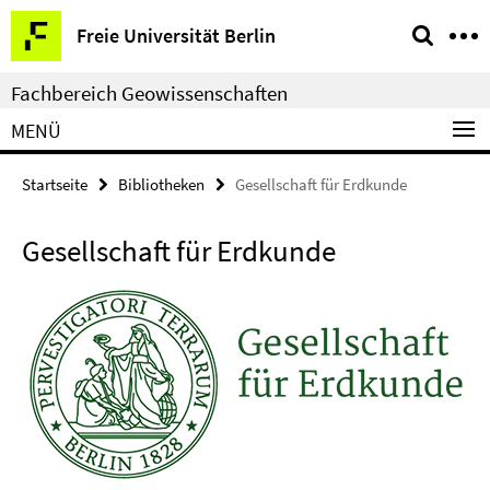
Springe
Service-
Freie Universität Berlin
direkt
Navigation
zu
Fachbereich Geowissenschaften
Inhalt
MENÜ
Startseite
Bibliotheken
Gesellschaft für Erdkunde
Gesellschaft für Erdkunde