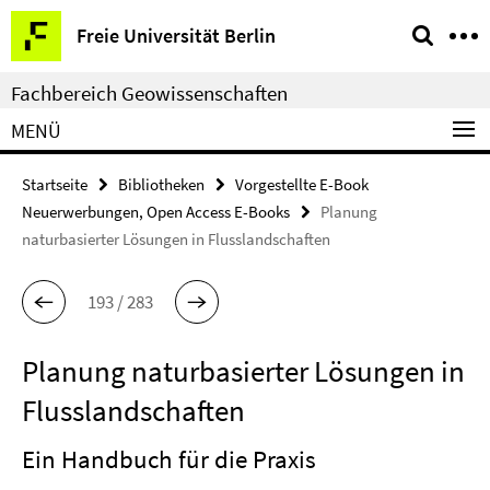
Springe
Service-
Freie Universität Berlin
direkt
Navigation
zu
Fachbereich Geowissenschaften
Inhalt
MENÜ
Startseite
Bibliotheken
Vorgestellte E-Book
Neuerwerbungen, Open Access E-Books
Planung
naturbasierter Lösungen in Flusslandschaften
193 / 283
Planung naturbasierter Lösungen in
Flusslandschaften
Ein Handbuch für die Praxis