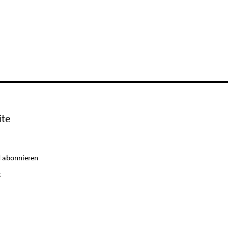
ite
 abonnieren
k