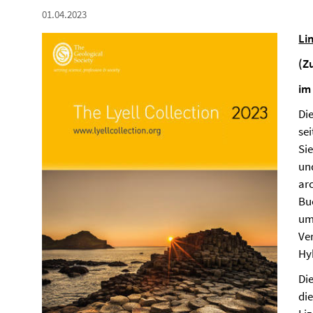
01.04.2023
Li
(Z
im
Die
se
Sie
un
ar
Bu
um
Ver
Hy
Di
di