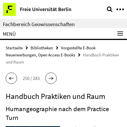
Springe
Service-
Freie Universität Berlin
direkt
Navigation
zu
Fachbereich Geowissenschaften
Inhalt
MENÜ
Startseite
Bibliotheken
Vorgestellte E-Book
Neuerwerbungen, Open Access E-Books
Handbuch Praktiken
und Raum
250 / 283
Handbuch Praktiken und Raum
Humangeographie nach dem Practice
Turn