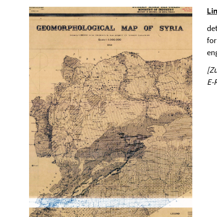
Li
de
for
en
[Z
E-