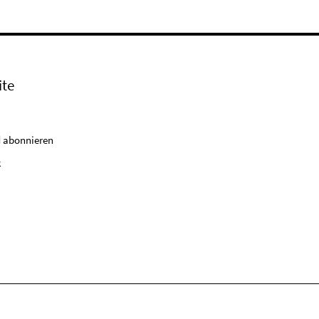
ite
 abonnieren
k