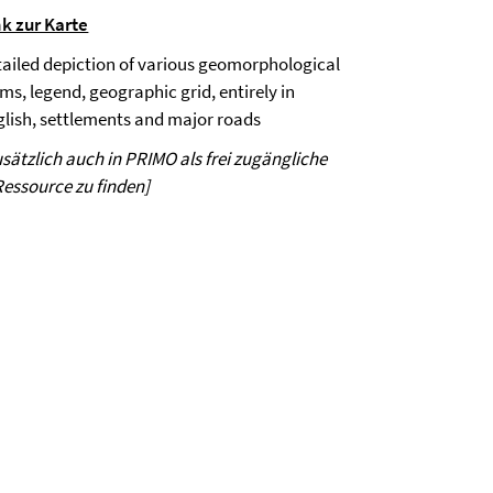
nk zur Karte
tailed depiction of various geomorphological
ms, legend, geographic grid, entirely in
glish, settlements and major roads
usätzlich auch in PRIMO als frei zugängliche
Ressource zu finden]