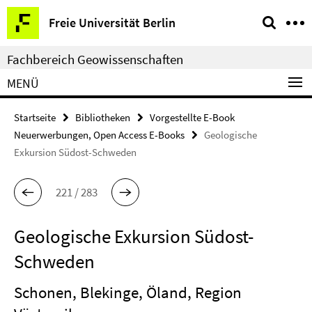
Springe
Service-
Freie Universität Berlin
direkt
Navigation
zu
Fachbereich Geowissenschaften
Inhalt
MENÜ
Startseite
Bibliotheken
Vorgestellte E-Book
Neuerwerbungen, Open Access E-Books
Geologische
Exkursion Südost-Schweden
221 / 283
Geologische Exkursion Südost-
Schweden
Schonen, Blekinge, Öland, Region