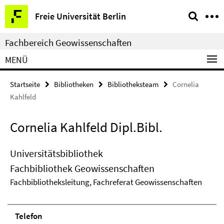
Springe
Service-
Freie Universität Berlin
direkt
Navigation
zu
Fachbereich Geowissenschaften
Inhalt
MENÜ
Startseite
Bibliotheken
Bibliotheksteam
Cornelia
Kahlfeld
Cornelia Kahlfeld Dipl.Bibl.
Universitätsbibliothek
Fachbibliothek Geowissenschaften
Fachbibliotheksleitung, Fachreferat Geowissenschaften
Telefon