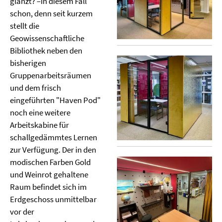
glänzt? –In diesem Fall
schon, denn seit kurzem
stellt die
Geowissenschaftliche
Bibliothek neben den
bisherigen
Gruppenarbeitsräumen
und dem frisch
eingeführten "Haven Pod"
noch eine weitere
Arbeitskabine für
schallgedämmtes Lernen
zur Verfügung. Der in den
modischen Farben Gold
und Weinrot gehaltene
Raum befindet sich im
Erdgeschoss unmittelbar
vor der