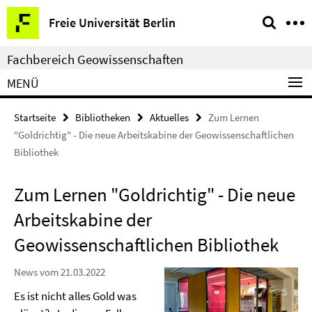
Springe
Service-
Freie Universität Berlin
direkt
Navigation
zu
Fachbereich Geowissenschaften
Inhalt
MENÜ
Startseite
Bibliotheken
Aktuelles
Zum Lernen
"Goldrichtig" - Die neue Arbeitskabine der Geowissenschaftlichen
Bibliothek
Zum Lernen "Goldrichtig" - Die neue
Arbeitskabine der
Geowissenschaftlichen Bibliothek
News vom 21.03.2022
Es ist nicht alles Gold was