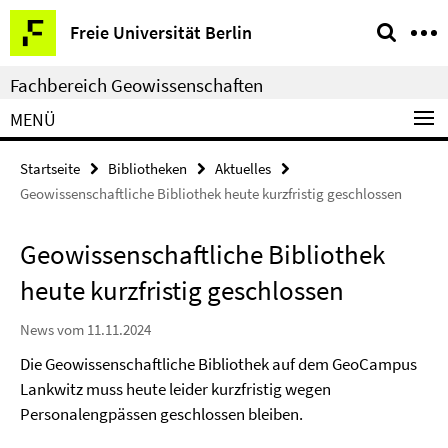
Springe
Service-
Freie Universität Berlin
direkt
Navigation
zu
Fachbereich Geowissenschaften
Inhalt
MENÜ
Startseite
Bibliotheken
Aktuelles
Geowissenschaftliche Bibliothek heute kurzfristig geschlossen
Geowissenschaftliche Bibliothek
heute kurzfristig geschlossen
News vom 11.11.2024
Die Geowissenschaftliche Bibliothek auf dem GeoCampus
Lankwitz muss heute leider kurzfristig wegen
Personalengpässen geschlossen bleiben.