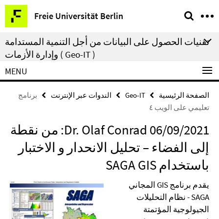
Springe
خريطة
Freie Universität Berlin
direkt
الموقع
zu
تقنيات الحصول على البيانات من أجل التنمية المستدامة
Inhalt
وإدارة الأزمات ( Geo-IT )
MENU
الصفحة الرئيسية
Geo-IT
الندوات عبر الإنترنت
برنامج
تعليمي على الويب ٤
06/09/2021 Dr. Olaf Conrad: من نقطة
إلى الفضاء – تحليل الانحدار و الاختبار
باستخدام SAGA GIS
يقدم برنامج GIS المجاني
SAGA - نظام التحليلات
الجيولوجية المؤتمتة