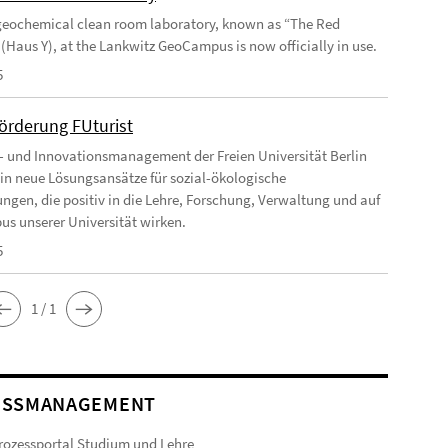
eochemical clean room laboratory, known as “The Red
 (Haus Y), at the Lankwitz GeoCampus is now officially in use.
5
förderung FUturist
- und Innovationsmanagement der Freien Universität Berlin
t in neue Lösungsansätze für sozial-ökologische
ngen, die positiv in die Lehre, Forschung, Verwaltung und auf
s unserer Universität wirken.
5
1 / 1
ESSMANAGEMENT
ozessportal Studium und Lehre