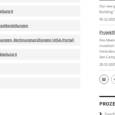
Our new g
ilung II
Building”
09.12.202
textbestellungen
Projekt
nungen, Rechnungsprüfungen (elSA-Portal)
Das Ideen
investier
Veränderu
teilung II
den Campu
28.10.202
PROZ
Zum Pr