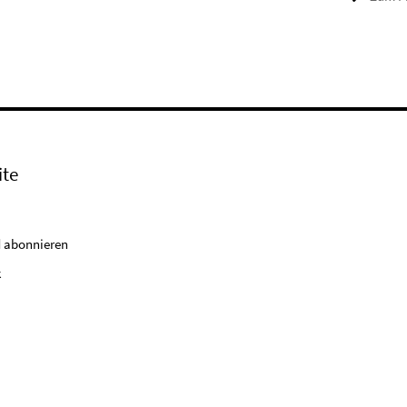
ite
 abonnieren
k