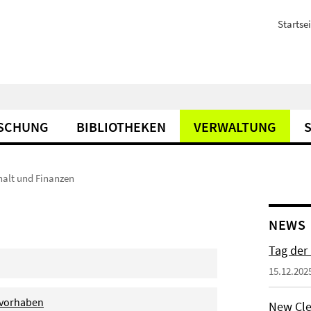
Startsei
SCHUNG
BIBLIOTHEKEN
VERWALTUNG
alt und Finanzen
NEWS
Tag der
15.12.202
elvorhaben
New Cle