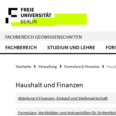
Springe
Service-
direkt
zu
Navigation
Inhalt
FACHBEREICH GEOWISSENSCHAFTEN
FACHBEREICH
STUDIUM UND LEHRE
FOR
Startseite
Verwaltung
Formulare & Hinweise
Haush
Haushalt und Finanzen
Abteilung II Finanzen, Einkauf und Stellenwirtschaft
Formulare, Merkblätter und Antragshilfen für Drittmitt